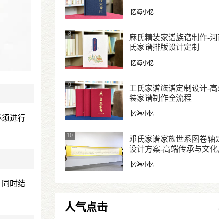
忆海小忆
8
麻氏精装家谱族谱制作-河
氏家谱排版设计定制
忆海小忆
9
王氏家谱族谱定制设计-高
装家谱制作全流程
忆海小忆
必须进行
10
邓氏家谱家族世系图卷轴
设计方案-高端传承与文化
新形式
忆海小忆
，同时结
人气点击