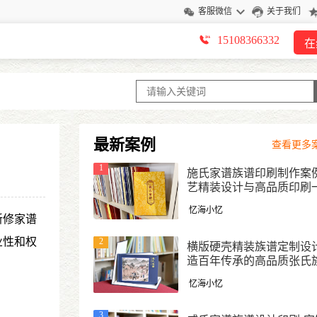
客服微信
关于我们
15108366332
在
最新案例
查看更多案
1
施氏家谱族谱印刷制作案例
艺精装设计与高品质印刷
式定制
忆海小忆
新修家谱
业性和权
2
横版硬壳精装族谱定制设计
造百年传承的高品质张氏
忆海小忆
3