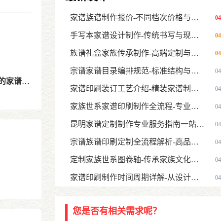
家谱族谱制作报价-不同档次价格与影响因素全面指南
04
手写本家谱设计制作-传统书写与现代定制结合指南
04
族谱礼盒家族传承制作-高端定制与长久保存指南
04
宗谱家谱目录编排规范-标准结构与排版设计指南
04
定制服务
家谱印刷装订工艺介绍-精装家谱制作方式与选择指南
04
家族世系家谱印刷制作全流程-专业世系图绘制与定制服务
04
昆明家谱定制制作专业服务指南一站式家谱设计印刷解决方案
04
宗谱族谱印刷定制全流程解析-高品质家谱设计印刷服务指南
04
定制家族世系图卷轴-传承家族文化的高端家谱新形式
04
家谱印刷制作时间周期详解-从设计到印刷需要多久
04
您是否有相关需求呢？