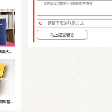
过继收养及非婚生子女入谱资格怎么认定-家谱编修规范与解决方案
家谱制作流程步骤详解-从资料整理到排版印刷的完整修谱指南