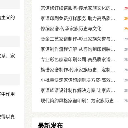
宗谱修订续谱服务-传承家族文化的专业方案
29
物主义的
家谱印刷免费打样服务-助力高品质家谱制作
29
修编家谱-传承家族历史与文化
29
烫金工艺家谱制作-彰显家族荣誉与高端品质
29
家谱制作流程详解-从咨询到印刷装订的全流程指南
28
支系、家
专业彩色家谱印刷公司-高品质家谱族谱印刷服务，传承家族文化与
28
族谱家谱制作-传承家族历史，定制您的专属家族记忆
28
小批量快速家谱印刷解决方案-高效定制，精准传承家族历史
28
家谱族谱设计制作解决方案-让家族文化传承更系统
28
展中作用
现代简约风格家谱印刷：为家族历史打造简洁大气的传世之作
28
史得以真
最新发布