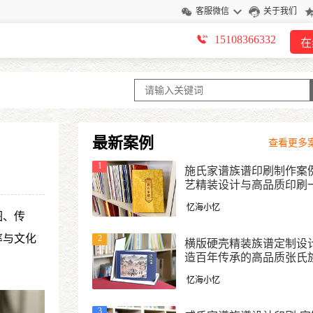
客服微信
关于我们
15108366332
在
最新案例
查看更多案
1
施氏家谱族谱印刷制作案例
艺精装设计与高品质印刷
式定制
忆海小忆
图、传
率与文化
2
横版硬壳精装族谱定制设计
造百年传承的高品质张氏
忆海小忆
3