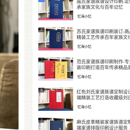
戚氏家谱族谱设计印刷-定
承家族文化与百年记忆
忆海小忆
4
苏氏家谱族谱印刷装订-高
精装工艺传承百年家族文
忆海小忆
5
范氏家谱族谱印刷制作-专
装印刷打造百年传承精品
忆海小忆
6
红色刘氏家谱族谱定制设计
端精装工艺打造收藏级刘
谱
忆海小忆
7
麻氏皮革精装家谱族谱定制
端家谱排版印刷设计服务