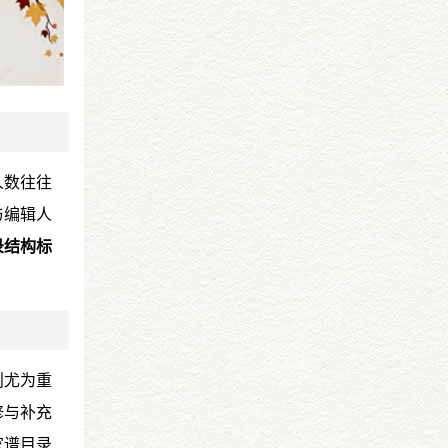
人数往往
与编辑人
录结构标
则尤为重
修与补充
家谱目录