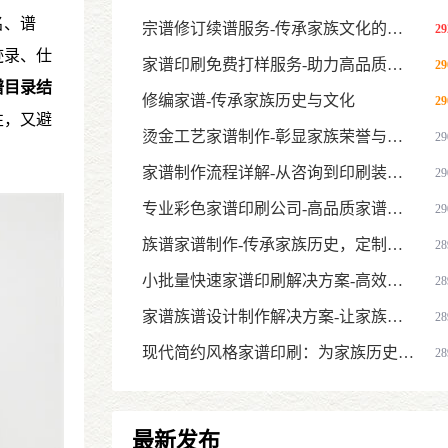
名、谱
宗谱修订续谱服务-传承家族文化的专业方案
29
迹录、仕
家谱印刷免费打样服务-助力高品质家谱制作
29
谱目录结
修编家谱-传承家族历史与文化
29
性，又避
烫金工艺家谱制作-彰显家族荣誉与高端品质
29
家谱制作流程详解-从咨询到印刷装订的全流程指南
29
专业彩色家谱印刷公司-高品质家谱族谱印刷服务，传承家族文化与
29
族谱家谱制作-传承家族历史，定制您的专属家族记忆
28
小批量快速家谱印刷解决方案-高效定制，精准传承家族历史
28
家谱族谱设计制作解决方案-让家族文化传承更系统
28
现代简约风格家谱印刷：为家族历史打造简洁大气的传世之作
28
最新发布