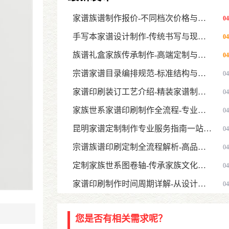
家谱族谱制作报价-不同档次价格与影响因素全面指南
04
手写本家谱设计制作-传统书写与现代定制结合指南
04
族谱礼盒家族传承制作-高端定制与长久保存指南
04
宗谱家谱目录编排规范-标准结构与排版设计指南
04
家谱印刷装订工艺介绍-精装家谱制作方式与选择指南
04
家族世系家谱印刷制作全流程-专业世系图绘制与定制服务
04
昆明家谱定制制作专业服务指南一站式家谱设计印刷解决方案
04
宗谱族谱印刷定制全流程解析-高品质家谱设计印刷服务指南
04
定制家族世系图卷轴-传承家族文化的高端家谱新形式
04
家谱印刷制作时间周期详解-从设计到印刷需要多久
04
您是否有相关需求呢？