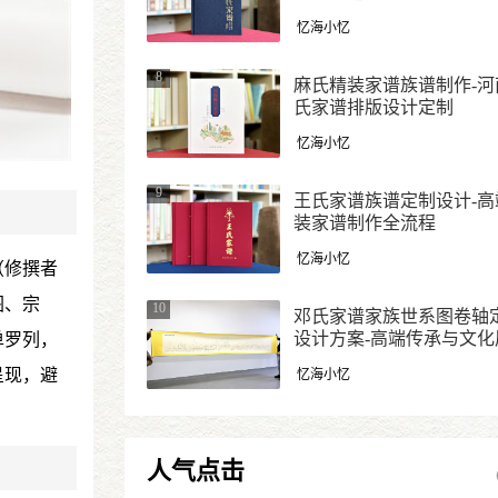
忆海小忆
8
麻氏精装家谱族谱制作-河
氏家谱排版设计定制
忆海小忆
9
王氏家谱族谱定制设计-高
装家谱制作全流程
忆海小忆
（修撰者
图、宗
10
邓氏家谱家族世系图卷轴
设计方案-高端传承与文化
单罗列，
新形式
呈现，避
忆海小忆
人气点击