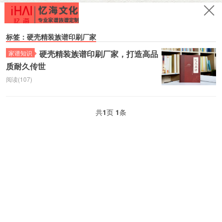
标签：硬壳精装族谱印刷厂家
硬壳精装族谱印刷厂家，打造高品
家谱知识
质耐久传世
阅读(107)
共
1
页
1
条