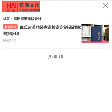
标签：麻氏家谱排版设计
麻氏皮革精装家谱族谱定制-高端家
家谱案例
谱排版印
阅读(149)
共
1
页
1
条