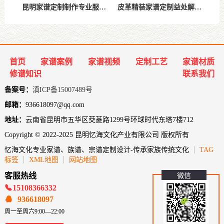
昆明家谱定制制作专业服务指南一站式家谱设计印刷解决方案
皮革精装家谱定制益处解析-高端耐用的家谱装帧选择
首页
家谱案例
家谱视频
定制工艺
家谱材质
修谱知识
联系我们
备案号：
滇ICP备15007489号
邮箱：
936618097@qq.com
地址：
云南省昆明市五华区茭菱路1299号环球时代东塔7楼712
Copyright © 2022-2025 昆明忆海文化产业有限公司 版权所有
忆海文化专业家谱、族谱、宗谱定制设计-传承家族传统文化
TAG
标签
XML地图
网站地图
客服热线
微信
15108366332
936618097
周一至周六9:00—22:00