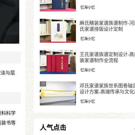
忆海小忆
8
麻氏精装家谱族谱制作-河
氏家谱排版设计定制
忆海小忆
9
王氏家谱族谱定制设计-高
装家谱制作全流程
忆海小忆
浓淡与层
10
邓氏家谱家族世系图卷轴
设计方案-高端传承与文化
新形式
忆海小忆
原料科学
线装书等
人气点击