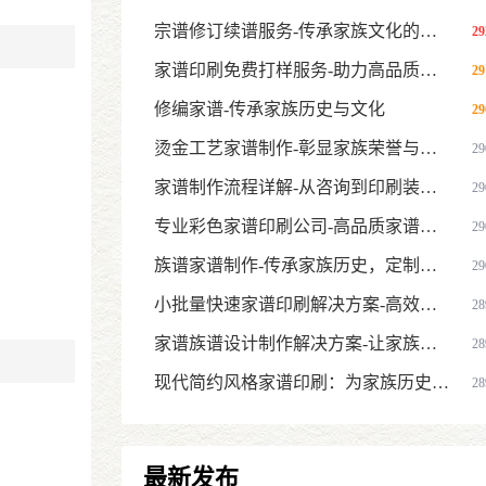
宗谱修订续谱服务-传承家族文化的专业方案
29
家谱印刷免费打样服务-助力高品质家谱制作
29
修编家谱-传承家族历史与文化
29
烫金工艺家谱制作-彰显家族荣誉与高端品质
29
家谱制作流程详解-从咨询到印刷装订的全流程指南
29
专业彩色家谱印刷公司-高品质家谱族谱印刷服务，传承家族文化与
29
族谱家谱制作-传承家族历史，定制您的专属家族记忆
29
小批量快速家谱印刷解决方案-高效定制，精准传承家族历史
28
家谱族谱设计制作解决方案-让家族文化传承更系统
28
现代简约风格家谱印刷：为家族历史打造简洁大气的传世之作
28
最新发布