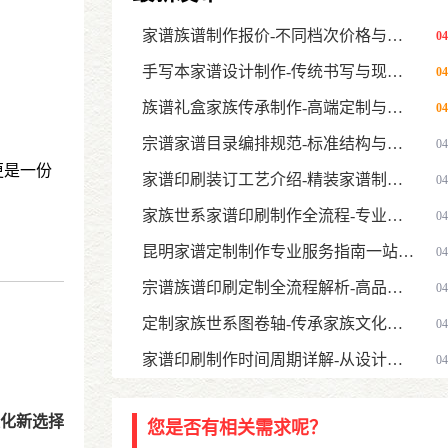
家谱族谱制作报价-不同档次价格与影响因素全面指南
04
手写本家谱设计制作-传统书写与现代定制结合指南
04
族谱礼盒家族传承制作-高端定制与长久保存指南
04
宗谱家谱目录编排规范-标准结构与排版设计指南
04
更是一份
家谱印刷装订工艺介绍-精装家谱制作方式与选择指南
04
家族世系家谱印刷制作全流程-专业世系图绘制与定制服务
04
昆明家谱定制制作专业服务指南一站式家谱设计印刷解决方案
04
宗谱族谱印刷定制全流程解析-高品质家谱设计印刷服务指南
04
定制家族世系图卷轴-传承家族文化的高端家谱新形式
04
家谱印刷制作时间周期详解-从设计到印刷需要多久
04
文化新选择
您是否有相关需求呢？