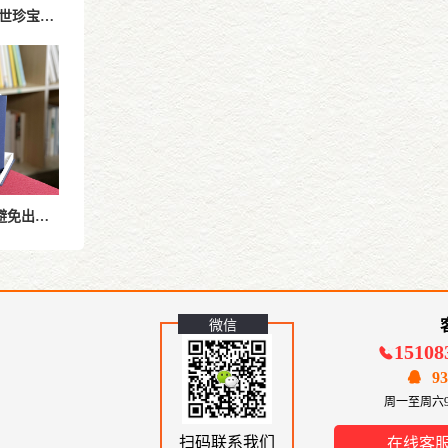
家谱印刷指南-确保家族传世珍宝的高质量保存
编修家谱族谱世系图如何避免出错？做好这六个关键环节，提高修谱
微信
15108
93
周一至周六9:0
扫码联系我们
在线客