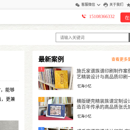
客服微信
关于我们
15108366332
在
最新案例
查看更多案
1
施氏家谱族谱印刷制作案例
艺精装设计与高品质印刷
式定制
忆海小忆
”，能够
值，更兼
2
横版硬壳精装族谱定制设计
造百年传承的高品质张氏
忆海小忆
3