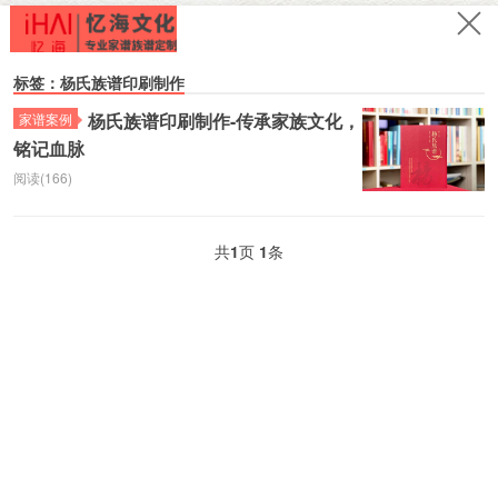
标签：杨氏族谱印刷制作
杨氏族谱印刷制作-传承家族文化，
家谱案例
铭记血脉
阅读(166)
共
1
页
1
条