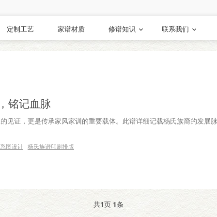
定制工艺
家谱材质
修谱知识
联系我们
，铭记血脉
脉的见证，更是传承家风家训的重要载体。此谱详细记载杨氏族裔的发展
系图设计
杨氏族谱印刷排版
共
1
页
1
条